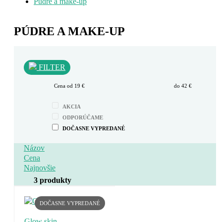
Púdre a make-up
PÚDRE A MAKE-UP
FILTER
Cena od
19
€
do
42
€
AKCIA
ODPORÚČAME
DOČASNE VYPREDANÉ
Názov
Cena
Najnovšie
3 produkty
DOČASNE VYPREDANÉ
Glow skin