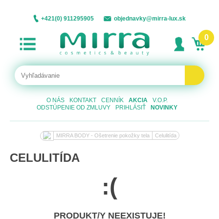
+421(0) 911295905
objednavky@mirra-lux.sk
0
O NÁS
KONTAKT
CENNÍK
AKCIA
V.O.P.
ODSTÚPENIE OD ZMLUVY
PRIHLÁSIŤ
NOVINKY
MIRRA BODY - Ošetrenie pokožky tela
Celulitída
CELULITÍDA
:(
PRODUKT/Y NEEXISTUJE!