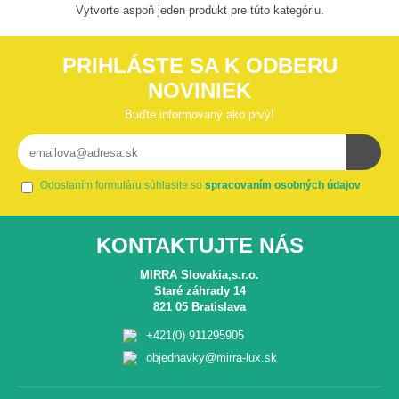
Vytvorte aspoň jeden produkt pre túto kategóriu.
PRIHLÁSTE SA K ODBERU
NOVINIEK
Buďte informovaný ako prvý!
Odoslaním formuláru súhlasite so
spracovaním osobných údajov
KONTAKTUJTE NÁS
MIRRA Slovakia,s.r.o.
Staré záhrady 14
821 05 Bratislava
+421(0) 911295905
objednavky@mirra-lux.sk